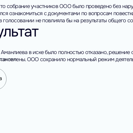
что собрание участников ООО было проведено без нар
ался ознакомиться с документами по вопросам повестки
в голосовании не повлияла бы на результаты общего с
ультат
Аманлиева в иске было полностью отказано, решение 
становлены. ООО сохранило нормальный режим деятель
д делом:
в