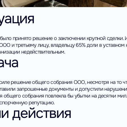
уация
ыло принято решение о заключении крупной сделки. И
ООО и третьему лицу, владельцу 65% доли в уставном 
анизации недействительным.
ача
силе решение общего собрания ООО, несмотря на то чт
ставили запрошенные документы и допустили нарушен
 общего собрания повлекла бы убытки на десятки ми
испорченную репутацию.
и действия