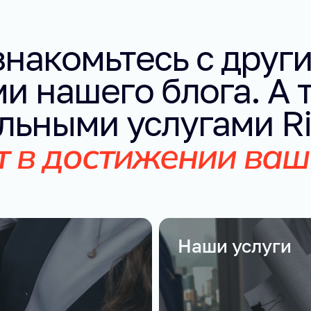
знакомьтесь с друг
ми нашего блога. А 
льными услугами Ri
т в достижении ва
Наши услуги