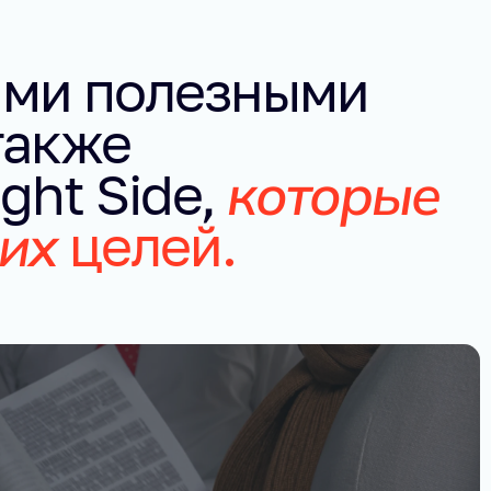
ими полезными
также
которые
ght Side,
ших
целей.