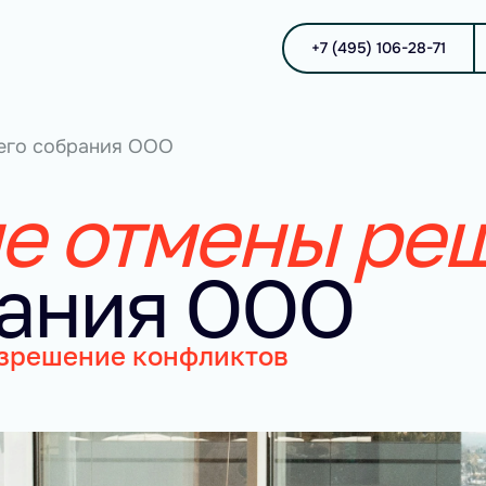
+7 (495) 106-28-71
его собрания ООО
е отмены ре
рания ООО
азрешение конфликтов