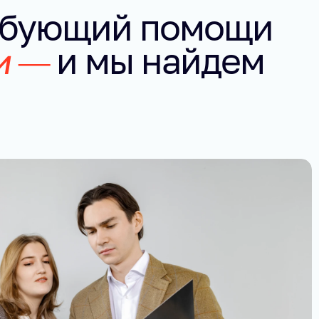
ребующий помощи 
и — 
и мы найдем 