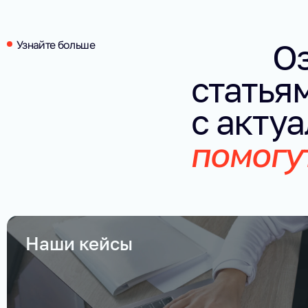
О
Узнайте больше
статья
с актуа
помогу
Наши кейсы