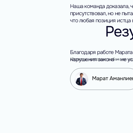
Наша команда доказала, 
присутствовал, но не пыт
что любая позиция истца 
Рез
Благодаря работе Марата 
нарушения закона — не у
Юристы, которые работали на
Марат Аманлие