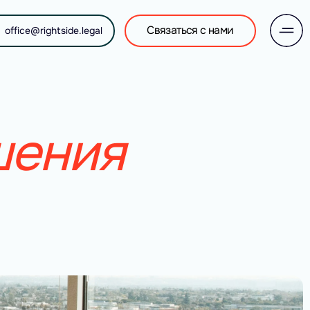
Связаться с нами
office@rightside.legal
шения