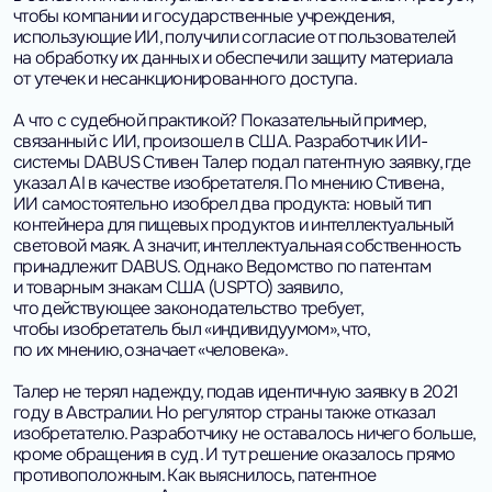
чтобы компании и государственные учреждения,
использующие ИИ, получили согласие от пользователей
на обработку их данных и обеспечили защиту материала
от утечек и несанкционированного доступа.
А что с судебной практикой? Показательный пример,
связанный с ИИ, произошел в США. Разработчик ИИ-
системы DABUS Стивен Талер подал патентную заявку, где
указал AI в качестве изобретателя. По мнению Стивена,
ИИ самостоятельно изобрел два продукта: новый тип
контейнера для пищевых продуктов и интеллектуальный
световой маяк. А значит, интеллектуальная собственность
принадлежит DABUS. Однако Ведомство по патентам
и товарным знакам США (USPTO) заявило,
что действующее законодательство требует,
чтобы изобретатель был «индивидуумом», что,
по их мнению, означает «человека».
Талер не терял надежду, подав идентичную заявку в 2021
году в Австралии. Но регулятор страны также отказал
изобретателю. Разработчику не оставалось ничего больше,
кроме обращения в суд. И тут решение оказалось прямо
противоположным. Как выяснилось, патентное