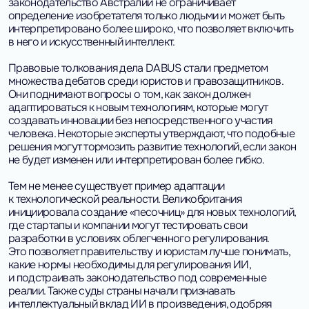
законодательство Австралии не ограничивает
определение изобретателя только людьми и может быть
интерпретировано более широко, что позволяет включить
в него и искусственный интеллект.
Правовые толкования дела DABUS стали предметом
множества дебатов среди юристов и правозащитников.
Они поднимают вопросы о том, как закон должен
адаптироваться к новым технологиям, которые могут
создавать инновации без непосредственного участия
человека. Некоторые эксперты утверждают, что подобные
решения могут тормозить развитие технологий, если закон
не будет изменен или интерпретирован более гибко.
Тем не менее существует пример адаптации
к технологической реальности. Великобритания
инициировала создание «песочниц» для новых технологий,
где стартапы и компании могут тестировать свои
разработки в условиях облегченного регулирования.
Это позволяет правительству и юристам лучше понимать,
какие нормы необходимы для регулирования ИИ,
и подстраивать законодательство под современные
реалии. Также суды страны начали признавать
интеллектуальный вклад ИИ в произведения, одобряя