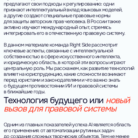
предлагают свои подходы к регулированию: одни
признают интеллектуальный вклад языковых моделей,
а другие создают специальные правовые нормы
для защиты авторских прав человека. В России также
активно изучают международный опыт, стремясь
интегрировать его в отечественную правовую систему.
В данном материале команда Right Side рассмотрит
ключевые аспекты, связанные с интеллектуальной
собственностью в сфере искусственного интеллекта,
и юридическую область, в которой эти вопросы играют
центральную роль. Мы расскажем, как развитие технологий
влияет на юриспруденцию, какие сложности возникают
перед юристами и законодателями и что важно знать
о будущем противостоянии ИИ и правовой системы
в ближайшие годы.
Технология будущего или
новый
вызов для правовой системы
Одним из главных показателей успеха AI является область
его применения: от автоматизации рутинных задач
до создания сложных творческих объектов. Тем не менее