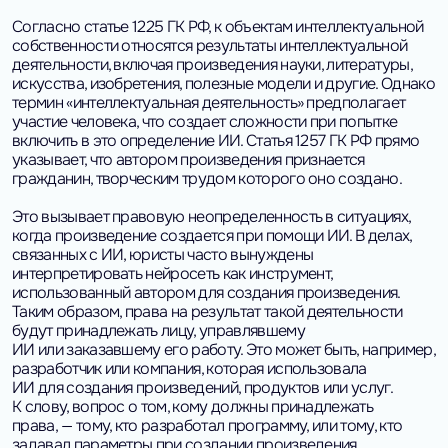
Согласно статье 1225 ГК РФ, к объектам интеллектуальной
собственности относятся результаты интеллектуальной
деятельности, включая произведения науки, литературы,
искусства, изобретения, полезные модели и другие. Однако
термин «интеллектуальная деятельность» предполагает
участие человека, что создает сложности при попытке
включить в это определение ИИ. Статья 1257 ГК РФ прямо
указывает, что автором произведения признается
гражданин, творческим трудом которого оно создано.
Это вызывает правовую неопределенность в ситуациях,
когда произведение создается при помощи ИИ. В делах,
связанных с ИИ, юристы часто вынуждены
интерпретировать нейросеть как инструмент,
использованный автором для создания произведения.
Таким образом, права на результат такой деятельности
будут принадлежать лицу, управлявшему
ИИ или заказавшему его работу. Это может быть, например,
разработчик или компания, которая использовала
ИИ для создания произведений, продуктов или услуг.
К слову, вопрос о том, кому должны принадлежать
права, — тому, кто разработал программу, или тому, кто
задавал параметры при создании произведения