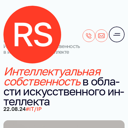
+7 (495) 106-28-71
office@rightside
Блог
/
Интеллектуальная собственность
в искусственном интеллекте
Ин­тел­лек­ту­аль­ная
соб­ствен­ность
в об­ла­
сти ис­кус­ствен­но­го ин­
тел­лек­та
22.08.24
#IT/IP