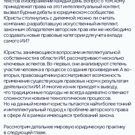
текстов и изображений каждый день. Вопрос о том, кому
принадлежат права на этот интеллектуальный контент,
вызвал бурные дебаты в юридическом сообществе.
Юристы столкнулись с дилеммой: можно ли считать
компанию, разработавшую искусственный интеллект,
законным обладателем авторских прав или же необходимо
создавать новые правовые категории для учета вклада
самого ИИ?
Юристы, занимающиеся вопросами интеллектуальной
собственности в области ИИ, рассматривают несколько
ключевых аспектов. Во-первых, они анализируют степень
участия человека в процессе создания произведения. А во-
вторых, правозащитники рассматривают возможность
применения существующих правовых норм к результатам
деятельности ИИ. И многие из них приходят к выводу,
что традиционные подходы не всегда адекватно отвечают
сложности и новизне технологических процессов.
Но на данный момент юристы пытаются найти более тонкий
и интеллектуальный подход к проблеме авторского права
в сфере AI в рамках имеющихся требований закона.
Рассмотрим детальнее мировую юридическую практику
в следующей главе.