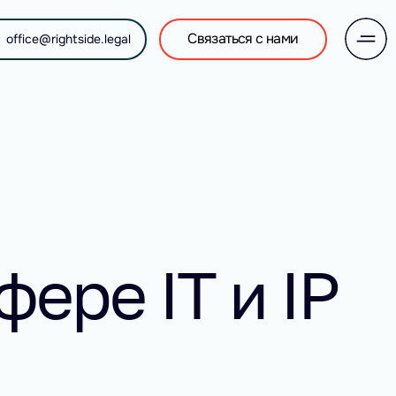
Связаться с нами
office@rightside.legal
ере IT и IP