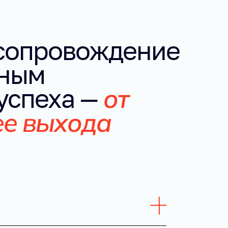
сопровождение 
ным 
от 
успеха — 
е выхода 