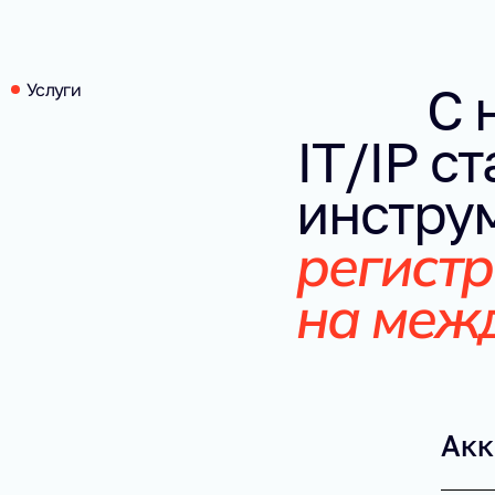
С 
Услуги
IT/IP с
инструм
регистр
на меж
Акк