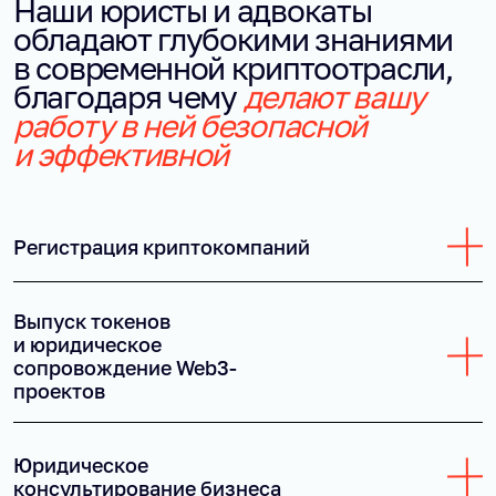
Наши юристы и адвокаты
обладают глубокими знаниями
в современной криптоотрасли,
благодаря чему
делают вашу
работу в ней безопасной
и эффективной
Регистрация криптокомпаний
Полностью сопровождаем процесс получения
Выпуск токенов
финальных регистрационных документов. Учитываем
и юридическое
все нюансы будущей деятельности, чтобы вы могли
сопровождение Web3-
двигаться к цели без задержек.
проектов
Узнать больше
Полное сопровождение Web3 и blockchain-проектов:
Юридическое
выпуск токенов, юридическая структура, комплаенс
консультирование бизнеса