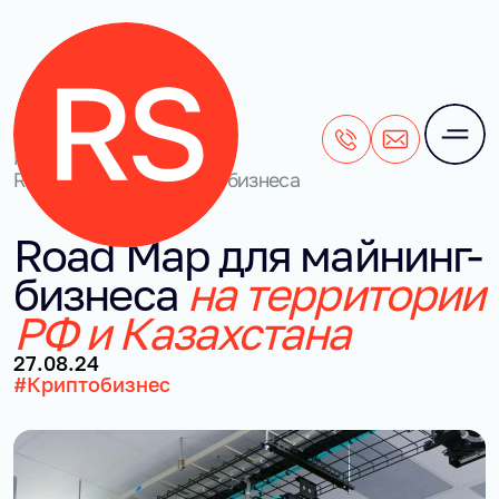
+7 (495) 106-28-71
office@rightside
Наши кейсы
/
Road Map для майнинг-бизнеса
Road Map для май­нинг-
биз­не­са
на тер­ри­то­рии
РФ и Ка­зах­ста­на
27.08.24
#Криптобизнес