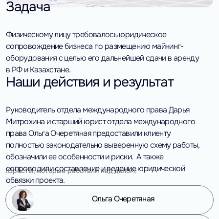
Задача
Физическому лицу требовалось юридическое
сопровождение бизнеса по размещению майнинг-
оборудования с целью его дальнейшей сдачи в аренду
в РФ и Казахстане.
Наши действия и результат
Руководитель отдела международного права Дарья
Митрохина и старший юрист отдела международного
права Ольга Очеретяная предоставили клиенту
полностью законодательно выверенную схему работы,
обозначили ее особенности и риски.
А также
сопроводили составление и ведение юридической
Юристы, которые работали над делом:
обвязки проекта.
Ольга Очеретяная