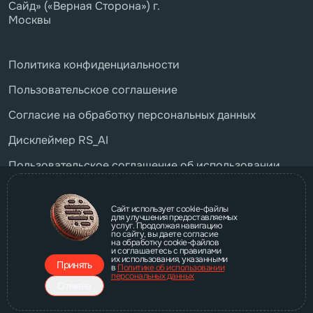
Сайд» («Верная Сторона») г.
Москвы
Политика конфиденциальности
Пользовательское соглашение
Согласие на обработку персональных данных
Дисклеймер RS_AI
Пользовательское соглашение об использовании
бота RS_AI
Свидетельство о гос. регистрации
Сайт использует cookie-файлы
для улучшения предоставляемых
услуг. Продолжая навигацию
Устав бюро Райт Сайд
по сайту, вы даете согласие
Наши реквизиты
на обработку cookie-файлов
и соглашаетесь с правилами
их использования, указанными
Принять
в
Политике об использовании
персональных данных
Отмена
Дизайн и разработка —
Business Art