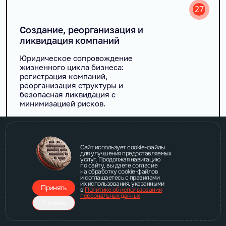
27
Создание, реорганизация и
ликвидация компаний
Юридическое сопровождение
жизненного цикла бизнеса:
регистрация компаний,
реорганизация структуры и
безопасная ликвидация с
минимизацией рисков.
Узнать больше
Сайт использует cookie-файлы
для улучшения предоставляемых
услуг. Продолжая навигацию
по сайту, вы даете согласие
на обработку cookie-файлов
и соглашаетесь с правилами
их использования, указанными
Принять
в
Политике об использовании
28
персональных данных
Отмена
Сопровождение проверок
регуляторов