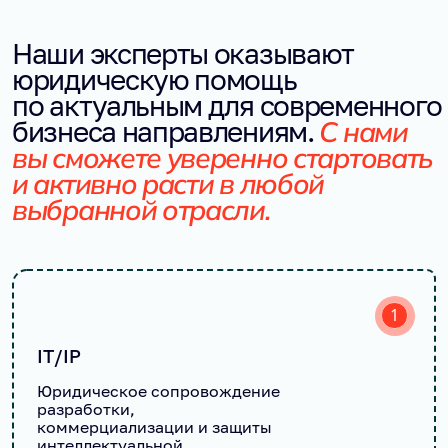
<С Right Side вы получаете не только
Наши эксперты оказывают 
юридическую помощь, но и сильного партнёра,
который помогает уверенно развиваться,
юридическую помощь 
масштабировать бизнес и превращать
по актуальным для современного 
сложность в новые возможности.
С нами 
бизнеса направлениям.
вы сможете уверенно стартовать 
и активно расти в любой 
выбранной отрасли.
1
IT/IP
Юридическое сопровождение
разработки,
коммерциализации и защиты
интеллектуальной