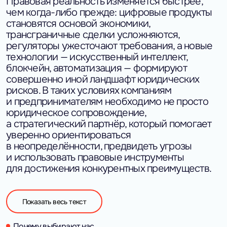
Правовая реальность изменяется быстрее,
чем когда-либо прежде: цифровые продукты
становятся основой экономики,
трансграничные сделки усложняются,
регуляторы ужесточают требования, а новые
технологии — искусственный интеллект,
блокчейн, автоматизация — формируют
совершенно иной ландшафт юридических
рисков. В таких условиях компаниям
и предпринимателям необходимо не просто
юридическое сопровождение,
а стратегический партнёр, который помогает
уверенно ориентироваться
в неопределённости, предвидеть угрозы
и использовать правовые инструменты
для достижения конкурентных преимуществ.
Right Side — юридическая фирма,
объединяющая многолетний практический
опыт, современную экспертизу
Показать весь текст
и технологический подход к решению задач.
Мы работаем на стыке классического права
Почему выбирают нас