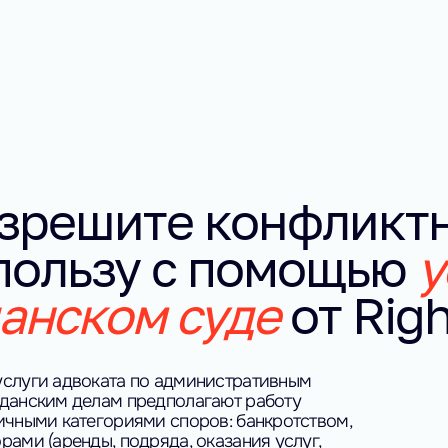
зрешите конфликт
 пользу с помощью
у
анском суде
от Righ
слуги адвоката по административным
данским делам предполагают работу
ичными категориями споров: банкротством,
рами (аренды, подряда, оказания услуг,