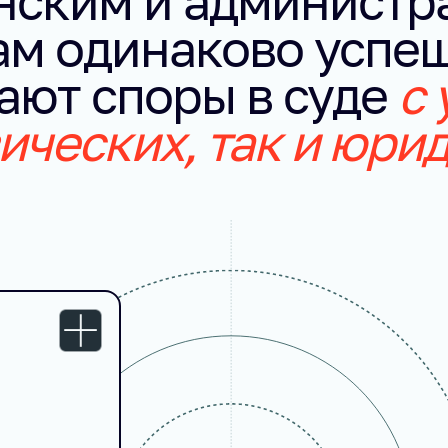
нским и администр
ам одинаково успе
ают споры в суде
с 
ических, так и юри