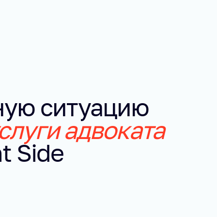
ную ситуацию
слуги адвоката
t Side