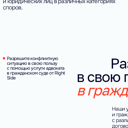
и юридических лиц в различных категориях
споров.
Ра
Разрешите конфликтную
ситуацию в свою пользу
с помощью услуги адвоката
в свою
в гражданском суде от Right
Side
в гражд
Наши у
и граж
с разл
догово