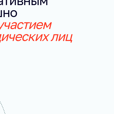
ативным
шно
участием
дических лиц