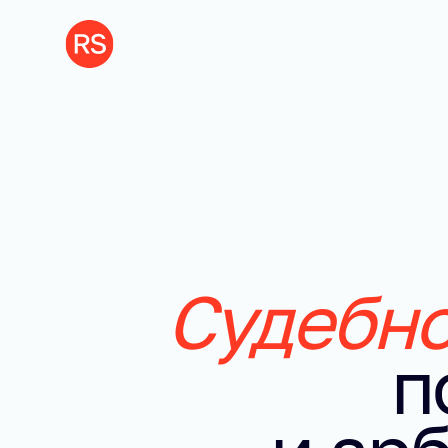
Судебно
п