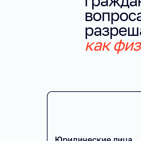
гражда
вопрос
разреш
как физ
Юридические лица