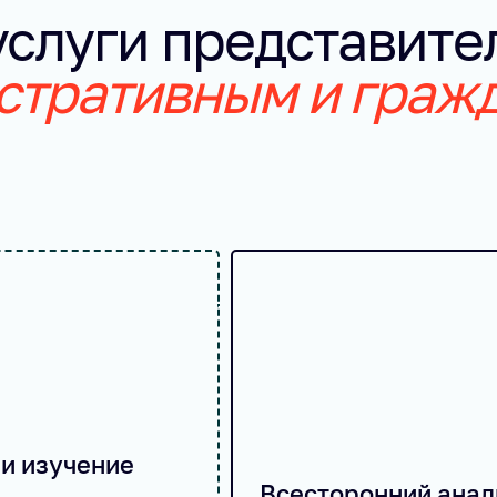
услуги представите
стративным и граж
и изучение
Всесторонний анал