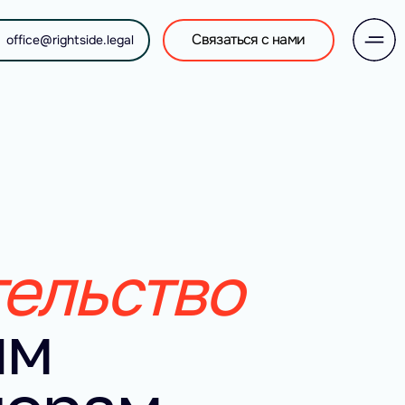
Связаться с нами
office@rightside.legal
тельство
им