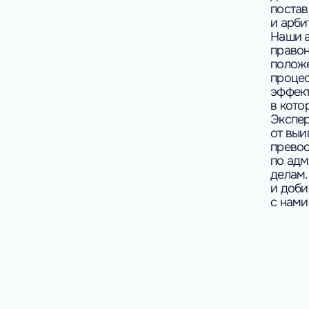
постав
и арб
Наши а
правон
положе
процес
эффект
в кото
Экспер
от выи
превос
по ад
делам.
и доби
с нами