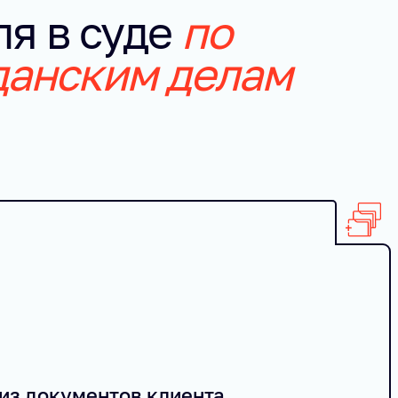
ля в суде
по
данским делам
из документов клиента