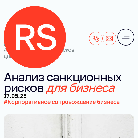
+7 (495) 106-28-71
office@rightside
Наши кейсы
/
Анализ санкционных рисков
для бизнеса
Ана­лиз санк­ци­он­ных
рис­ков
для биз­не­са
17.05.25
#Корпоративное сопровождение бизнеса