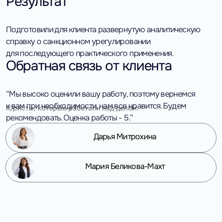
Результат
Подготовили для клиента развернутую аналитическую
справку о санкционном урегулировании
для последующего практического применения.
Обратная связь от клиента
“Мы высоко оценили вашу работу, поэтому вернемся
к вам при необходимости, нам все нравится. Будем
Юристы, которые работали над делом:
рекомендовать. Оценка работы - 5.”
Дарья Митрохина
Мария Беликова-Махт