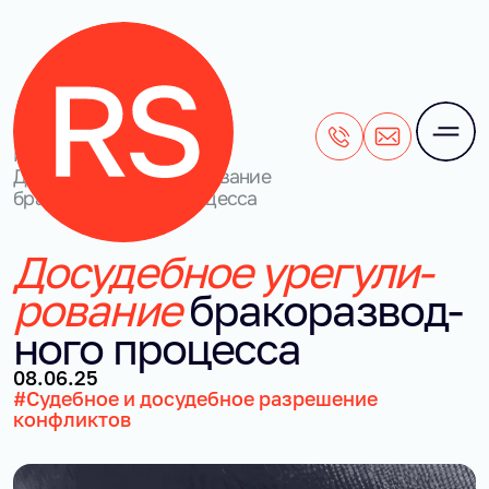
+7 (495) 106-28-71
office@rightside
Наши кейсы
/
Досудебное урегулирование
бракоразводного процесса
До­су­деб­ное уре­гу­ли­
ро­ва­ние
бра­ко­раз­вод­
но­го про­цес­са
08.06.25
#Судебное и досудебное разрешение
конфликтов