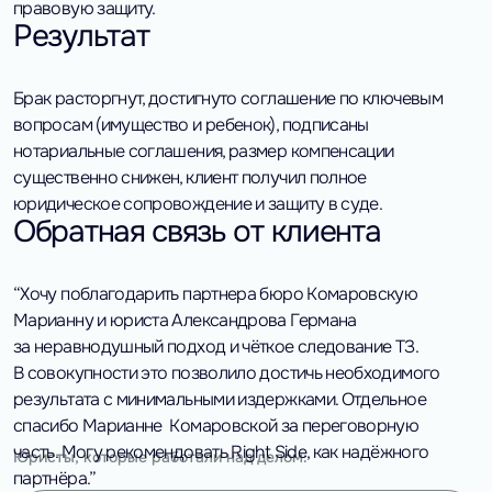
правовую защиту.
Результат
Брак расторгнут, достигнуто соглашение по ключевым
вопросам (имущество и ребенок), подписаны
нотариальные соглашения, размер компенсации
существенно снижен, клиент получил полное
юридическое сопровождение и защиту в суде.
Обратная связь от клиента
“Хочу поблагодарить партнера бюро Комаровскую
Марианну и юриста Александрова Германа
за неравнодушный подход и чёткое следование ТЗ.
В совокупности это позволило достичь необходимого
результата с минимальными издержками. Отдельное
спасибо Марианне Комаровской за переговорную
часть. Могу рекомендовать Right Side, как надёжного
Юристы, которые работали над делом:
партнёра.”