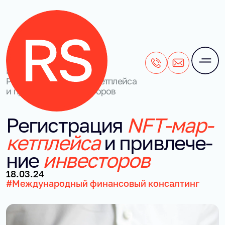
+7 (495) 106-28-71
office@rightside
Наши кейсы
/
Регистрация NFT-маркетплейса
и привлечение инвесторов
Ре­ги­стра­ция
NFT-мар­
кет­плей­са
и при­вле­че­
ние
ин­ве­сто­ров
18.03.24
#Международный финансовый консалтинг