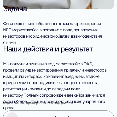
Задача
Физическое лицо обратилось к нам для регистрации
NFT-маркетплейса в легальном поле, привлечения
инвесторов и юридической обвязки взаимодействия
с ними.
Наши действия и результат
Мы получили лицензию под маркетплейс в ОАЭ,
провели раунд инвестирования, привлекли инвесторов
и защитили интересы компании перед ними, а также
юридически сопроводили весь процесс с момента
регистрации компании до передачи доли
инвестору.
Полным сопровождением кейса занимался
Артем Котов, старший юрист отдела международного
Юристы, которые работали над делом:
права.