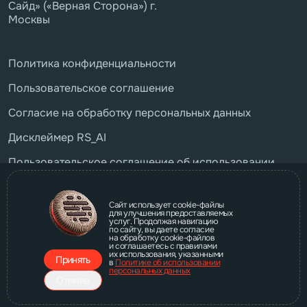
Сайд» («Верная Сторона») г.
Москвы
Политика конфиденциальности
Пользовательское соглашение
Согласие на обработку персональных данных
Дисклеймер RS_AI
Пользовательское соглашение об использовании
бота RS_AI
Свидетельство о гос. регистрации
Сайт использует cookie-файлы
для улучшения предоставляемых
услуг. Продолжая навигацию
Устав бюро Райт Сайд
по сайту, вы даете согласие
Наши реквизиты
на обработку cookie-файлов
и соглашаетесь с правилами
их использования, указанными
Принять
в
Политике об использовании
персональных данных
Отмена
Дизайн и разработка —
Business Art