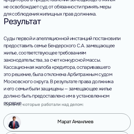
не освобождает суд от обязанности принять меры
для соблюдения жилищных прав должника.
Результат
Суды первой и апелляционной инстанций постановили
предоставить семье Бендерского С.А. замещающее
жилье, соответствующее требованиям
законодательства, за счет конкурсной массы.
Кассационная жалоба кредитора, оспаривавшего
это решение, была отклонена Арбитражным судом
Московского округа. В результате права должника
и его семьи были защищены — замещающее жилье
должно быть предоставлено им в установленном
порядке.
Юристы, которые работали над делом:
Марат Аманлиев