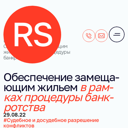
+7 (495) 106-28-71
office@rightside
Наши кейсы
/
Обеспечение замещающим
жильем в рамках процедуры
банкротства
Обес­пе­че­ние за­ме­ща­
ю­щим жи­льем
в рам­
ках про­це­ду­ры банк­
рот­ства
29.08.22
#Судебное и досудебное разрешение
конфликтов