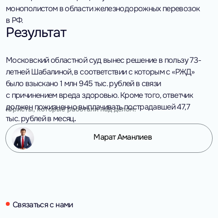
монополистом в области железнодорожных перевозок
в РФ.
Результат
Московский областной суд вынес решение в пользу 73-
летней Шабалиной, в соответствии с которым с «РЖД»
было взыскано 1 млн 945 тыс. рублей в связи
с причинением вреда здоровью. Кроме того, ответчик
должен пожизненно выплачивать пострадавшей 47,7
Юристы, которые работали над делом:
тыс. рублей в месяц
.
Марат Аманлиев
Связаться с нами