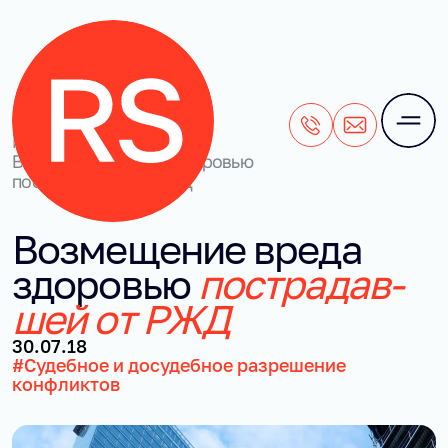
+7 (495) 106-28-71
office@rightside
Наши кейсы
/
Возмещение вреда здоровью
пострадавшей от РЖД
Воз­ме­ще­ние вре­да 
здо­ро­вью 
по­стра­дав­
шей от РЖД
30.07.18
#Судебное и досудебное разрешение
конфликтов