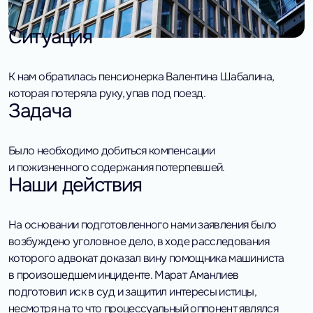
Ситуация
К нам обратилась пенсионерка Валентина Шабалина,
которая потеряла руку, упав под поезд.
Задача
Было необходимо добиться компенсации
и пожизненного содержания потерпевшей.
Наши действия
На основании подготовленного нами заявления было
возбуждено уголовное дело, в ходе расследования
которого адвокат доказал вину помощника машиниста
в произошедшем инциденте.
Марат Аманлиев
подготовил иск в суд и защитил интересы истицы,
несмотря на то что процессуальный оппонент являлся