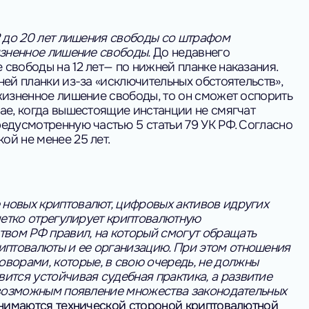
2 до 20 лет лишения свободы со штрафом
изненное лишение свободы.
До недавнего
свободы на 12 лет— по нижней планке наказания.
ей планки из-за «исключительных обстоятельств»,
жизненное лишение свободы, то он сможет оспорить
ае, когда вышестоящие инстанции не смягчат
едусмотренную частью 5 статьи 79 УК РФ. Согласно
й не менее 25 лет.
 новых криптовалют, цифровых активов идругих
 четко отрегулирует криптовалютную
вом РФ правил, на который смогут обращать
птовалюты и ее организацию. При этом отношения
орами, которые, в свою очередь, не должны
вится устойчивая судебная практика, а развитие
т возможным появление множества законодательных
анимаются технической стороной криптовалютной