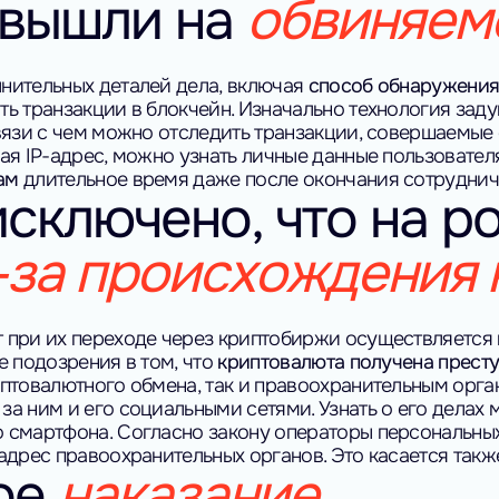
 вышли на
обвиняем
нительных деталей дела, включая
способ обнаружения
ть транзакции в блокчейн. Изначально технология зад
вязи с чем можно отследить транзакции, совершаемые с 
ая IP-адрес, можно узнать личные данные пользователя,
ам
длительное время даже после окончания сотрудниче
исключено, что на р
-за происхождения 
 при их переходе через криптобиржи осуществляется 
е подозрения в том, что
криптовалюта получена престу
иптовалютного обмена, так и правоохранительным орга
а ним и его социальными сетями. Узнать о его делах
 смартфона.
Согласно закону операторы персональн
адрес правоохранительных органов. Это касается такж
ое
наказание