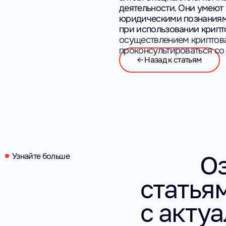
деятельности. Они умеют
юридическими познаниям
при использовании крип
осуществлением криптова
проконсультироваться с
← Назад к статьям
Оз
Узнайте больше
статьям
с актуа