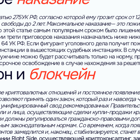
тью 275УК РФ, согласно которой ему грозит срок от 1
м свободы до 2 лет. Максимальное наказание— это пож
о этой статье самым популярным сроком было лишение 
ии трети приговоров наказания назначались ниже нижн
 64 УК РФ.
Если фигурант уголовного дела получит по
инстанции в вышестоящих судебных инстанциях. В случ
ужчине можно будет рассчитывать только на норму, пр
срочное освобождение в случае нахождения за решетко
он и
блокчейн
е криптовалютных отношений и постоянное появление
зволяют принять один закон, который раз и навсегда
унифицированный свод рекомендованных Правительст
и и лица, осуществляющие сделки купли-продажи кри
 должны регулироваться гражданско-правовыми догов
ным законодательным нормам.
Со временем, когда поя
нтов замедлится и, наконец, стабилизируется, стане
нии Right Side, осуществляющей криптоконсалтинг, з