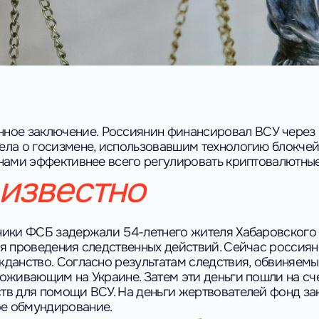
ное заключение.
Россиянин финансировал ВСУ через к
ела о госизмене, использовавшим технологию блокчей
онами эффективнее всего регулировать криптовалютны
известно
ники ФСБ задержали 54-летнего жителя Хабаровского 
ля проведения следственных действий. Сейчас россиян
жданство.
Согласно результатам следствия, обвиняем
оживающим на Украине. Затем эти деньги пошли на сч
тв для помощи ВСУ. На деньги жертвователей фонд за
е обмундирование.