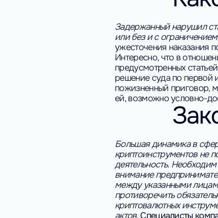
Задержанный нарушил ста
или без и с ограничение
ужесточения наказания п
Интересно, что в отношен
предусмотренных статьей
решение суда по первой 
пожизненный приговор, м
ей, возможно условно-до
Зак
Большая динамика в сфер
криптоинструментов не по
деятельность.
Необходим 
внимание предпринимател
между указанными лицами
противоречить обязатель
криптовалютных инструме
актов.
Специалисты компа