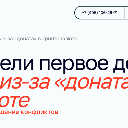
+7 (495) 106-28-71
из-за «доната» в криптовалюте
ели первое д
из-за «доната
юте
ешение конфликтов