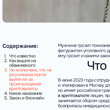
Содержание:
Мужчине грозит пожизнен
фигурантом уголовного д
ему грозит и какими зак
1.
Что известно
Что
2.
Как вышли на
обвиняемого
3.
Не исключено, что на
россиянина могли
выйти из-за
В июне 2023 года сотруд
происхождения
и этапирован в Москву д
криптовалюты
но имеет российское гра
4.
Какое наказание
в криптовалюте
лицам, пр
5.
Закон и блокчейн
занимается сбором средс
боеприпасы имедицинско