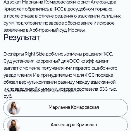
Адвокат Марианна Комаровская и юрист Александра
Криволап обратились в ФСС в досудебном порядке,
а после отказа в отмене решения о взыскании излишних
сумм подготовили правовое обоснование и исковое
заявление в Арбитражный суд Москвы.
Результат
Эксперты Right Side добились отмены решения ФСС.
Суд установил корректный для ООО коэффициент
выплат с момента получения ими первого ошибочного
уведомления. И в принудительном для ФСС порядке
обязал вернуть компании разницу между взысканной
и справедливой суммами, которая составила 533 тыс.
Юристы, которые работали над делом:
руб.
Марианна Комаровская
Александра Криволап