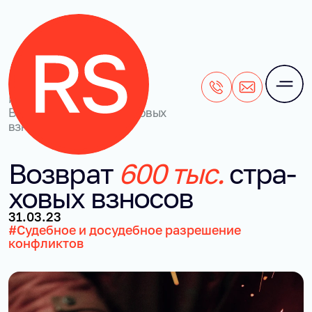
+7 (495) 106-28-71
office@rightside
Наши кейсы
/
Возврат 600 тыс. страховых
взносов
Воз­врат
600 тыс.
стра­
хо­вых взно­сов
31.03.23
#Судебное и досудебное разрешение
конфликтов